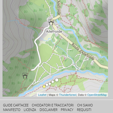
Leaflet
| Maps ©
Thunderforest
, Data ©
OpenStreetMap
GUIDE CARTACEE
CHIODATORI E TRACCIATORI
CHI SIAMO
MANIFESTO
LICENZA
DISCLAIMER
PRIVACY
REQUISITI