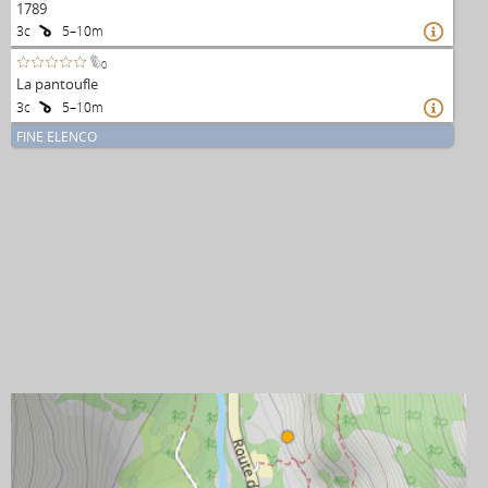
1789
3c
5–10m

0
La pantoufle
3c
5–10m

FINE ELENCO