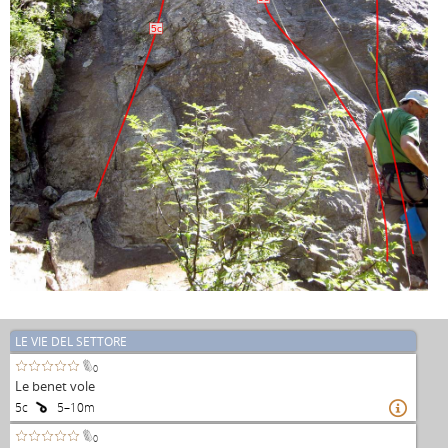
5c
LE VIE DEL SETTORE
0
Le benet vole
5c
5–10m

0