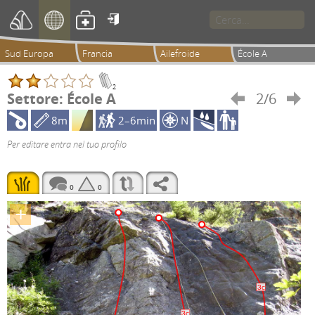

Sud Europa
Francia
Ailefroide
École A
2
Settore: École A
2/6


8m
2–6min
N
Per editare entra nel tuo profilo
0
0
+
3c
3c