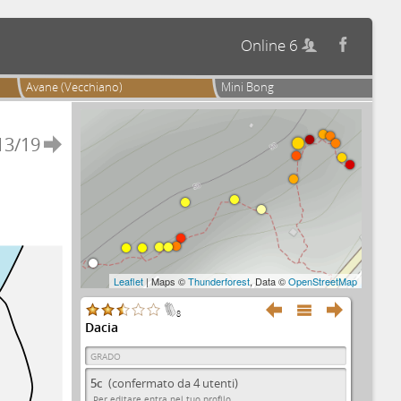
Online 6


Avane (Vecchiano)
Mini Bong
13/19

Leaflet
| Maps ©
Thunderforest
, Data ©
OpenStreetMap



8
Dacia
GRADO
5c
(confermato da 4 utenti)
Per editare entra nel tuo profilo