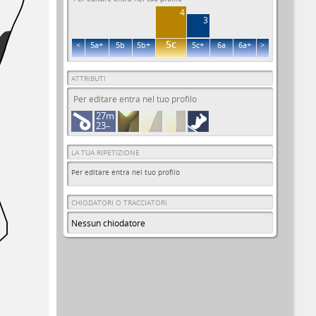
4
3
5c
<
5a+
5b
5b+
5c+
6a
6a+
>
ATTRIBUTI
Per editare entra nel tuo profilo
27m
23–
LA TUA RIPETIZIONE
Per editare entra nel tuo profilo
CHIODATORI O TRACCIATORI
Nessun chiodatore