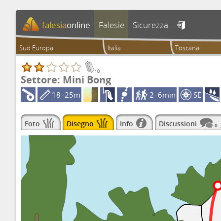
falesia
online
Falesie
Sicurezza

Sud Europa
Italia
Toscana
10
Settore: Mini Bong
18–25m
2–6min
SE
Foto
Disegno
Info
Discussioni
0