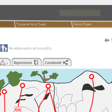
Toscana Nord Ovest
Monti Pisani

Per editare entra nel tuo profilo
Ripetizioni
Condividi
1
6a