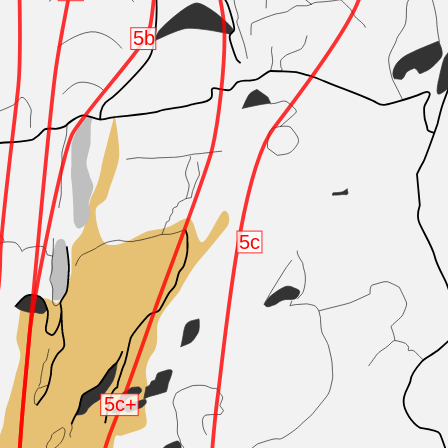
5b
5c
5c+