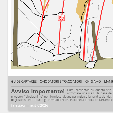
6a
GUIDE CARTACEE
CHIODATORI E TRACCIATORI
CHI SIAMO
MANI
Avviso Importante!
I dati presentati su questo sito
affrontare una via sulla base dei 
progetto "falesiaonline" non fornisce alcuna garanzia sulla validità dei dati
degli stessi. Per ridurre gli inevitabili rischi insiti nella pratica dell’arra
falesiaonline.it ©2026