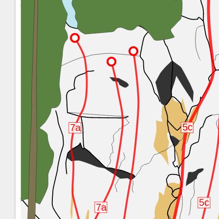
5c
7a
5c
7a