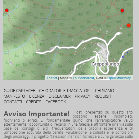
Leaflet
| Maps ©
Thunderforest
, Data ©
OpenStreetMap
GUIDE CARTACEE
CHIODATORI E TRACCIATORI
CHI SIAMO
MANIFESTO
LICENZA
DISCLAIMER
PRIVACY
REQUISITI
CONTATTI
CREDITS
FACEBOOK
Avviso Importante!
I dati presentati su questo sito
possono essere incompleti,
fuorvianti o errati. E’ fondamentale quindi che l’arrampicatore valuti
attentamente l’opportunità di recarsi in una falesia e affrontare una via sulla
base dei consigli di altri frequentatori, della propria esperienza e di
un'ispezione accurata della parete, valutandone la solidità e le condizioni
degli ancoraggi. Il progetto "falesiaonline" non fornisce alcuna garanzia sulla