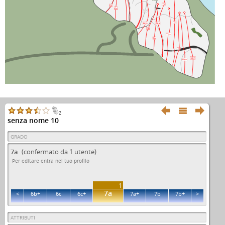
7a
5c
6a
7a+
7c
6b+
6c+
6b
7b+
7a
7c
7c+
8a+



2
senza nome 10
GRADO
7a
(confermato da 1 utente)
Per editare entra nel tuo profilo
1
7a
<
6b+
6c
6c+
7a+
7b
7b+
>
ATTRIBUTI