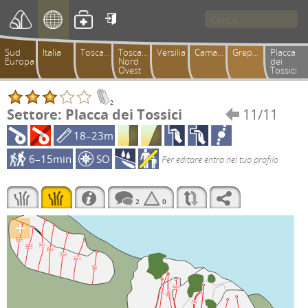

Sud
Italia
Toscana
Toscana
Versilia
Camaiorese
Greppolungo
Placca
Europa
Nord
dei
Ovest
Tossici
2
Settore: Placca dei Tossici
11/11

18–23m
6–15min
SO
Per editare entra nel tuo profilo
2
0
+
6a+
6c
6b+
6b+
7a+
6c+
5c
6a+
6b
7a