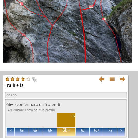
6b
6b+
6b+
NL



1
Tra lì e là
GRADO
6b+
(confermato da 5 utenti)
Per editare entra nel tuo profilo
5
6b+
<
6a
6a+
6b
6c
6c+
7a
>