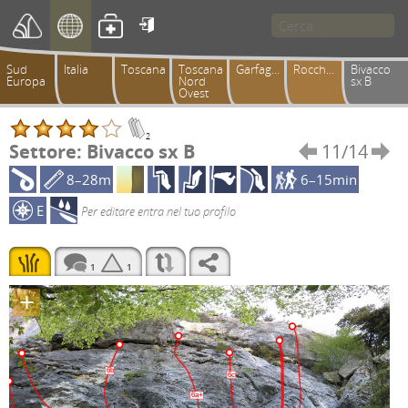

Sud
Italia
Toscana
Toscana
Garfagnana
Rocchette
Bivacco
Europa
Nord
sx B
Ovest
2
Settore: Bivacco sx B
11/14


8–28m
6–15min
E
Per editare entra nel tuo profilo
1
1
+
6b
6c
6a+