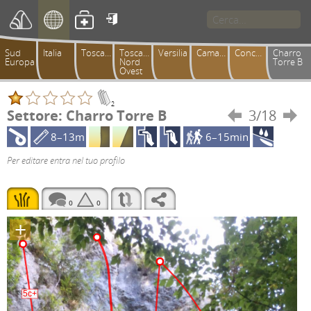

Sud
Italia
Toscana
Toscana
Versilia
Camaiorese
Conchiusori
Charro
Europa
Nord
Torre B
Ovest
2
Settore: Charro Torre B
3/18


8–13m
6–15min
Per editare entra nel tuo profilo
0
0
+
5c+