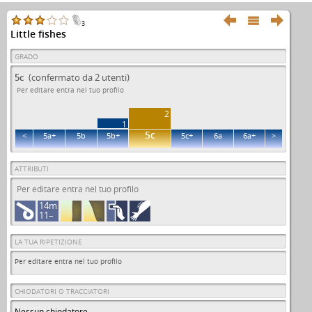



3
Little fishes
GRADO
5c
(confermato da 2 utenti)
Per editare entra nel tuo profilo
2
1
5c
<
5a+
5b
5b+
5c+
6a
6a+
>
ATTRIBUTI
Per editare entra nel tuo profilo
14m
11–
LA TUA RIPETIZIONE
Per editare entra nel tuo profilo
CHIODATORI O TRACCIATORI
Nessun chiodatore