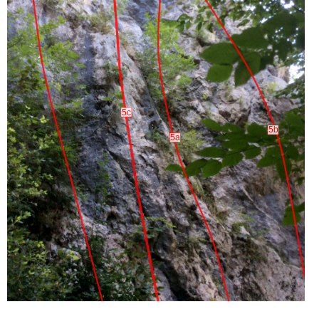
5c
5b
5a