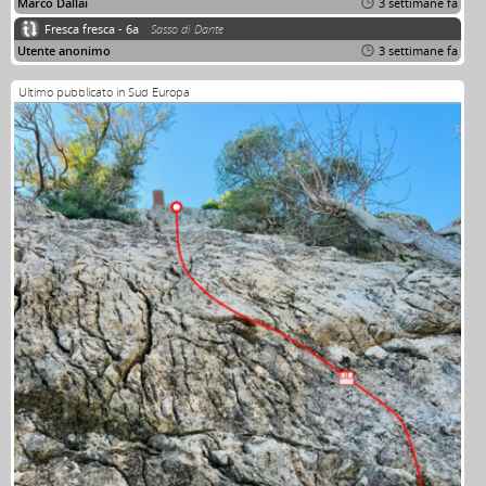
Marco Dallai
3 settimane fa
Fresca fresca - 6a
Sasso di Dante
Utente anonimo
3 settimane fa
Ultimo pubblicato in Sud Europa