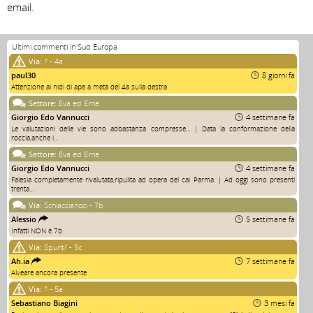
email.
Ultimi commenti in Sud Europa
Via:
? - 4a
paul30
8 giorni fa
Attenzione ai nidi di ape a metà del 4a sulla destra
Settore:
Eva ed Erne
Giorgio Edo Vannucci
4 settimane fa
Le valutazioni delle vie sono abbastanza compresse... | Data la conformazione della
roccia,anche i...
Settore:
Eva ed Erne
Giorgio Edo Vannucci
4 settimane fa
Falesia completamente rivalutata,ripulita ad opera del cai Parma. | Ad oggi sono presenti
trenta...
Via:
Schiaccianoci - 7b
Alessio
5 settimane fa
Infatti NON è 7b
Via:
Spunti' - 5c
Ah.ia
7 settimane fa
Alveare ancora presente
Via:
? - 5a
Sebastiano Biagini
3 mesi fa