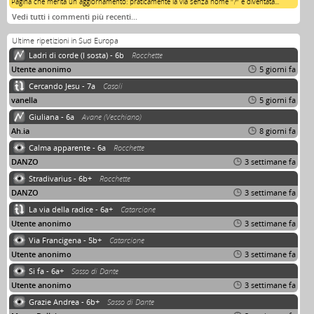
Pagina che merita un aggiornamento: praticamente la via senza nome "?" è diventata...
Vedi tutti i commenti più recenti…
Ultime ripetizioni in Sud Europa
Ladri di corde (I sosta) - 6b
Rocchette
Utente anonimo
5 giorni fa
Cercando Jesu - 7a
Casoli
vanella
5 giorni fa
Giuliana - 6a
Avane (Vecchiano)
Ah.ia
8 giorni fa
Calma apparente - 6a
Rocchette
DANZO
3 settimane fa
Stradivarius - 6b+
Rocchette
DANZO
3 settimane fa
La via della radice - 6a+
Catarcione
Utente anonimo
3 settimane fa
Via Francigena - 5b+
Catarcione
Utente anonimo
3 settimane fa
Si fa - 6a+
Sasso di Dante
Utente anonimo
3 settimane fa
Grazie Andrea - 6b+
Sasso di Dante