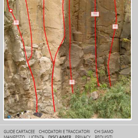
GUIDE CARTACEE
CHIODATORI E TRACCIATORI
CHI SIAMO
MANIFESTO
LICENZA
DISCLAIMER
PRIVACY
REQUISITI