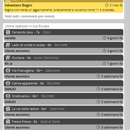
Sebastiano Biagini
3 mesi fa
Pagina che merita un aggiornamento: praticamente la via senza nome "?" è diventata...
Vedi tutti i commenti più recenti…
Ultime ripetizioni in Sud Europa
Cercando Jesu - 7a
Casoli
vanella
4 giorni fa
Ladri di corde (I sosta) - 6b
Rocchette
Utente anonimo
4 giorni fa
Giuliana - 6a
Avane (Vecchiano)
Ah.ia
7 giorni fa
Via Francigena - 5b+
Catarcione
Utente anonimo
3 settimane fa
Calma apparente - 6a
Rocchette
DANZO
3 settimane fa
Stradivarius - 6b+
Rocchette
DANZO
3 settimane fa
La via della radice - 6a+
Catarcione
Utente anonimo
3 settimane fa
Fresca fresca - 6a
Sasso di Dante
Utente anonimo
3 settimane fa