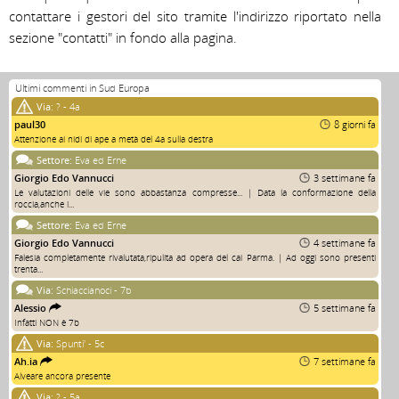
contattare i gestori del sito tramite l'indirizzo riportato nella 
sezione "contatti" in fondo alla pagina.
Ultimi commenti in Sud Europa
Via:
? - 4a
paul30
8 giorni fa
Attenzione ai nidi di ape a metà del 4a sulla destra
Settore:
Eva ed Erne
Giorgio Edo Vannucci
3 settimane fa
Le valutazioni delle vie sono abbastanza compresse... | Data la conformazione della
roccia,anche i...
Settore:
Eva ed Erne
Giorgio Edo Vannucci
4 settimane fa
Falesia completamente rivalutata,ripulita ad opera del cai Parma. | Ad oggi sono presenti
trenta...
Via:
Schiaccianoci - 7b
Alessio
5 settimane fa
Infatti NON è 7b
Via:
Spunti' - 5c
Ah.ia
7 settimane fa
Alveare ancora presente
Via:
? - 5a