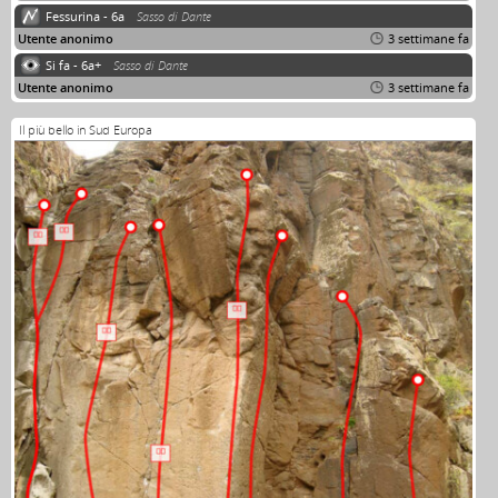
Fessurina - 6a
Sasso di Dante
Utente anonimo
3 settimane fa
Si fa - 6a+
Sasso di Dante
Utente anonimo
3 settimane fa
Il più bello in Sud Europa