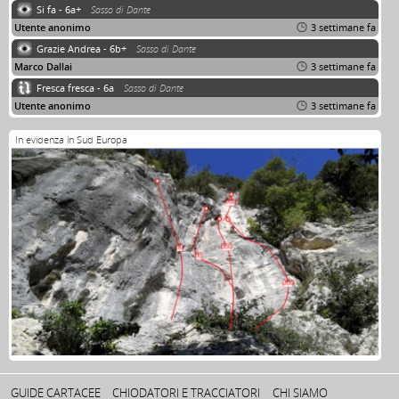
Si fa - 6a+
Sasso di Dante
Utente anonimo
3 settimane fa
Grazie Andrea - 6b+
Sasso di Dante
Marco Dallai
3 settimane fa
Fresca fresca - 6a
Sasso di Dante
Utente anonimo
3 settimane fa
In evidenza in Sud Europa
GUIDE CARTACEE
CHIODATORI E TRACCIATORI
CHI SIAMO