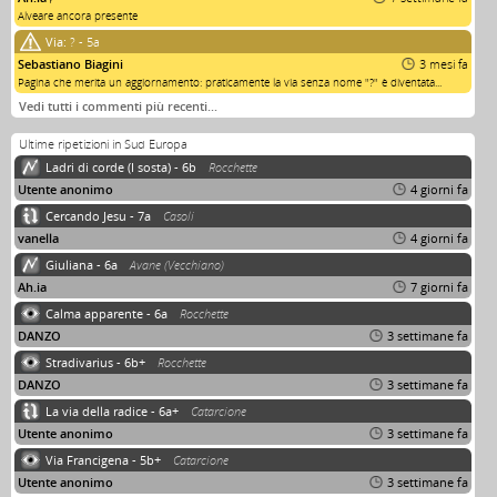
Alveare ancora presente
Via:
? - 5a
Sebastiano Biagini
3 mesi fa
Pagina che merita un aggiornamento: praticamente la via senza nome "?" è diventata...
Vedi tutti i commenti più recenti…
Ultime ripetizioni in Sud Europa
Ladri di corde (I sosta) - 6b
Rocchette
Utente anonimo
4 giorni fa
Cercando Jesu - 7a
Casoli
vanella
4 giorni fa
Giuliana - 6a
Avane (Vecchiano)
Ah.ia
7 giorni fa
Calma apparente - 6a
Rocchette
DANZO
3 settimane fa
Stradivarius - 6b+
Rocchette
DANZO
3 settimane fa
La via della radice - 6a+
Catarcione
Utente anonimo
3 settimane fa
Via Francigena - 5b+
Catarcione
Utente anonimo
3 settimane fa