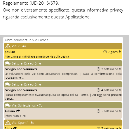
Ultimi commenti in Sud Europa
Via:
? - 4a
paul30
7 giorni fa
Attenzione ai nidi di ape a metà del 4a sulla destra
Settore:
Eva ed Erne
Giorgio Edo Vannucci
3 settimane fa
Le valutazioni delle vie sono abbastanza compresse... | Data la conformazione della
roccia,anche i...
Settore:
Eva ed Erne
Giorgio Edo Vannucci
4 settimane fa
Falesia completamente rivalutata,ripulita ad opera del cai Parma. | Ad oggi sono presenti
trenta...
Via:
Schiaccianoci - 7b
Alessio
5 settimane fa
Infatti NON è 7b
Via:
Spunti' - 5c
Ah.ia
7 settimane fa