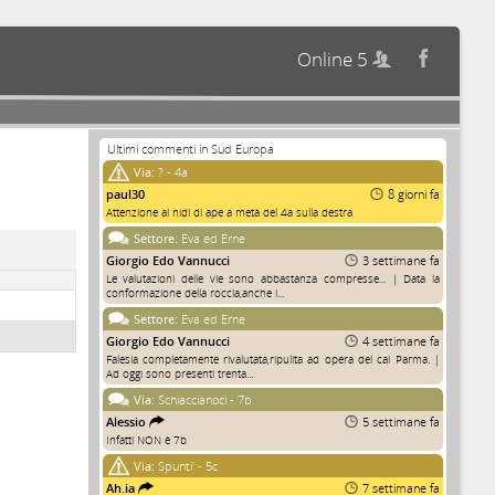
Online 5


Ultimi commenti in Sud Europa
Via:
? - 4a
paul30
8 giorni fa
Attenzione ai nidi di ape a metà del 4a sulla destra
Settore:
Eva ed Erne
Giorgio Edo Vannucci
3 settimane fa
Le valutazioni delle vie sono abbastanza compresse... | Data la
conformazione della roccia,anche i...
Settore:
Eva ed Erne
Giorgio Edo Vannucci
4 settimane fa
Falesia completamente rivalutata,ripulita ad opera del cai Parma. |
Ad oggi sono presenti trenta...
Via:
Schiaccianoci - 7b
Alessio
5 settimane fa
Infatti NON è 7b
Via:
Spunti' - 5c
Ah.ia
7 settimane fa