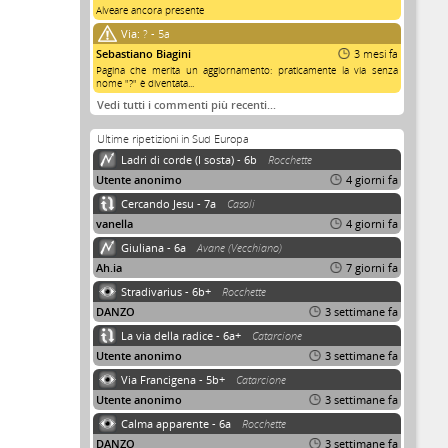
Alveare ancora presente
Via:
? - 5a
Sebastiano Biagini
3 mesi fa
Pagina che merita un aggiornamento: praticamente la via senza
nome "?" è diventata...
Vedi tutti i commenti più recenti…
Ultime ripetizioni in Sud Europa
Ladri di corde (I sosta) - 6b
Rocchette
Utente anonimo
4 giorni fa
Cercando Jesu - 7a
Casoli
vanella
4 giorni fa
Giuliana - 6a
Avane (Vecchiano)
Ah.ia
7 giorni fa
Stradivarius - 6b+
Rocchette
DANZO
3 settimane fa
La via della radice - 6a+
Catarcione
Utente anonimo
3 settimane fa
Via Francigena - 5b+
Catarcione
Utente anonimo
3 settimane fa
Calma apparente - 6a
Rocchette
DANZO
3 settimane fa