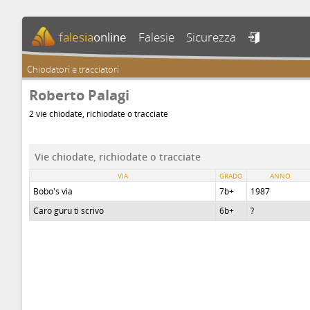
falesia
online
Falesie
Sicurezza

Chiodatori e tracciatori
Roberto Palagi
2 vie chiodate, richiodate o tracciate
Vie chiodate, richiodate o tracciate
VIA
GRADO
ANNO
Bobo's via
7b+
1987
Caro guru ti scrivo
6b+
?