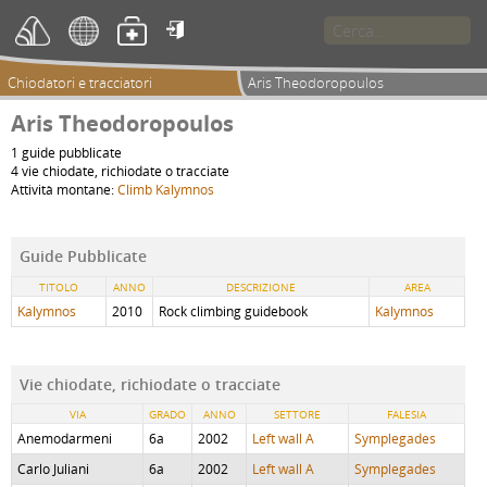

Chiodatori e tracciatori
Aris Theodoropoulos
Aris Theodoropoulos
1 guide pubblicate
4 vie chiodate, richiodate o tracciate
Attività montane:
Climb Kalymnos
Guide Pubblicate
TITOLO
ANNO
DESCRIZIONE
AREA
Kalymnos
2010
Rock climbing guidebook
Kalymnos
Vie chiodate, richiodate o tracciate
VIA
GRADO
ANNO
SETTORE
FALESIA
Anemodarmeni
6a
2002
Left wall A
Symplegades
Carlo Juliani
6a
2002
Left wall A
Symplegades