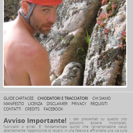
GUIDE CARTACEE
CHIODATORI E TRACCIATORI
CHI SIAMO
MANIFESTO
LICENZA
DISCLAIMER
PRIVACY
REQUISITI
CONTATTI
CREDITS
FACEBOOK
Avviso Importante!
I dati presentati su questo sito
possono essere incompleti,
fuorvianti o errati. E’ fondamentale quindi che l’arrampicatore valuti
attentamente l’opportunità di recarsi in una falesia e affrontare una via sulla