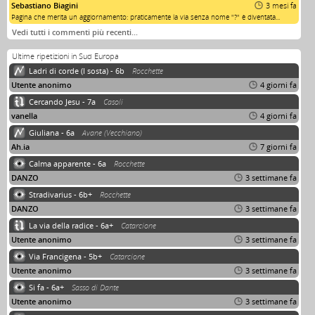
Sebastiano Biagini
3 mesi fa
Pagina che merita un aggiornamento: praticamente la via senza nome "?" è diventata...
Vedi tutti i commenti più recenti…
Ultime ripetizioni in Sud Europa
Ladri di corde (I sosta) - 6b
Rocchette
Utente anonimo
4 giorni fa
Cercando Jesu - 7a
Casoli
vanella
4 giorni fa
Giuliana - 6a
Avane (Vecchiano)
Ah.ia
7 giorni fa
Calma apparente - 6a
Rocchette
DANZO
3 settimane fa
Stradivarius - 6b+
Rocchette
DANZO
3 settimane fa
La via della radice - 6a+
Catarcione
Utente anonimo
3 settimane fa
Via Francigena - 5b+
Catarcione
Utente anonimo
3 settimane fa
Si fa - 6a+
Sasso di Dante
Utente anonimo
3 settimane fa