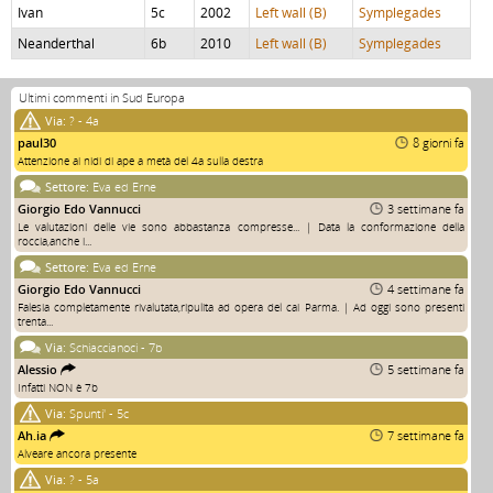
Ivan
5c
2002
Left wall (B)
Symplegades
Neanderthal
6b
2010
Left wall (B)
Symplegades
Ultimi commenti in Sud Europa
Via:
? - 4a
paul30
8 giorni fa
Attenzione ai nidi di ape a metà del 4a sulla destra
Settore:
Eva ed Erne
Giorgio Edo Vannucci
3 settimane fa
Le valutazioni delle vie sono abbastanza compresse... | Data la conformazione della
roccia,anche i...
Settore:
Eva ed Erne
Giorgio Edo Vannucci
4 settimane fa
Falesia completamente rivalutata,ripulita ad opera del cai Parma. | Ad oggi sono presenti
trenta...
Via:
Schiaccianoci - 7b
Alessio
5 settimane fa
Infatti NON è 7b
Via:
Spunti' - 5c
Ah.ia
7 settimane fa
Alveare ancora presente
Via:
? - 5a