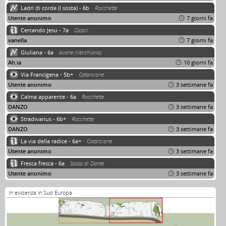
Ladri di corde (I sosta) - 6b
Rocchette
Utente anonimo
7 giorni fa
Cercando Jesu - 7a
Casoli
vanella
7 giorni fa
Giuliana - 6a
Avane (Vecchiano)
Ah.ia
10 giorni fa
Via Francigena - 5b+
Catarcione
Utente anonimo
3 settimane fa
Calma apparente - 6a
Rocchette
DANZO
3 settimane fa
Stradivarius - 6b+
Rocchette
DANZO
3 settimane fa
La via della radice - 6a+
Catarcione
Utente anonimo
3 settimane fa
Fresca fresca - 6a
Sasso di Dante
Utente anonimo
3 settimane fa
In evidenza in Sud Europa