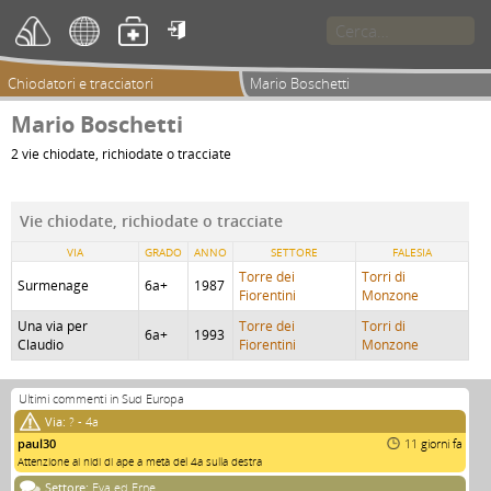

Chiodatori e tracciatori
Mario Boschetti
Mario Boschetti
2 vie chiodate, richiodate o tracciate
Vie chiodate, richiodate o tracciate
VIA
GRADO
ANNO
SETTORE
FALESIA
Torre dei
Torri di
Surmenage
6a+
1987
Fiorentini
Monzone
Una via per
Torre dei
Torri di
6a+
1993
Claudio
Fiorentini
Monzone
Ultimi commenti in Sud Europa
Via:
? - 4a
paul30
11 giorni fa
Attenzione ai nidi di ape a metà del 4a sulla destra
Settore:
Eva ed Erne