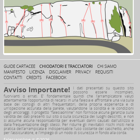
GUIDE CARTACEE
CHIODATORI E TRACCIATORI
CHI SIAMO
MANIFESTO
LICENZA
DISCLAIMER
PRIVACY
REQUISITI
CONTATTI
CREDITS
FACEBOOK
Avviso Importante!
I dati presentati su questo sito
possono essere incompleti,
fuorvianti o errati. E’ fondamentale quindi che l’arrampicatore valuti
attentamente l’opportunità di recarsi in una falesia e affrontare una via sulla
base dei consigli di altri frequentatori, della propria esperienza e di
un'ispezione accurata della parete, valutandone la solidità e le condizioni
degli ancoraggi. Il progetto "falesiaonline" non fornisce alcuna garanzia sulla
validità dei dati presenti sul sito o sulla sicurezza dei luoghi descritti, e non
si assume alcuna responsabilità per eventuali danni causati dall'utilizzo e
dalla frequentazione degli stessi. Per ridurre gli inevitabili rischi insiti nella
pratica dell’arrampicata è indispensabile l’uso costante del caschetto, anche
per l’assicuratore, e l’impiego di un nodo di sicurezza in fondo alla corda.
falesiaonline.it ©2026