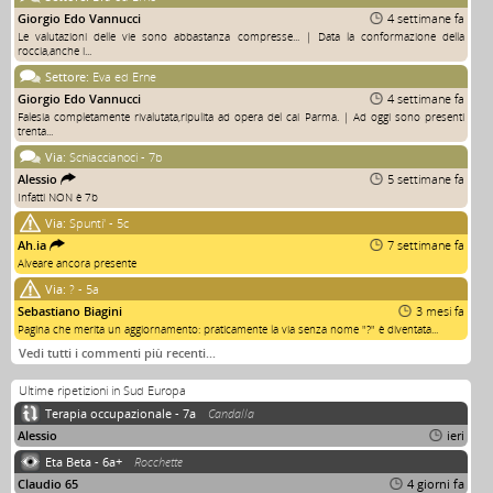
Giorgio Edo Vannucci
4 settimane fa
Le valutazioni delle vie sono abbastanza compresse... | Data la conformazione della
roccia,anche i...
Settore:
Eva ed Erne
Giorgio Edo Vannucci
4 settimane fa
Falesia completamente rivalutata,ripulita ad opera del cai Parma. | Ad oggi sono presenti
trenta...
Via:
Schiaccianoci - 7b
Alessio
5 settimane fa
Infatti NON è 7b
Via:
Spunti' - 5c
Ah.ia
7 settimane fa
Alveare ancora presente
Via:
? - 5a
Sebastiano Biagini
3 mesi fa
Pagina che merita un aggiornamento: praticamente la via senza nome "?" è diventata...
Vedi tutti i commenti più recenti…
Ultime ripetizioni in Sud Europa
Terapia occupazionale - 7a
Candalla
Alessio
ieri
Eta Beta - 6a+
Rocchette
Claudio 65
4 giorni fa