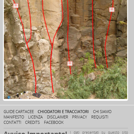
GUIDE CARTACEE
CHIODATORI E TRACCIATORI
CHI SIAMO
MANIFESTO
LICENZA
DISCLAIMER
PRIVACY
REQUISITI
CONTATTI
CREDITS
FACEBOOK
Avviso Importante!
I dati presentati su questo sito