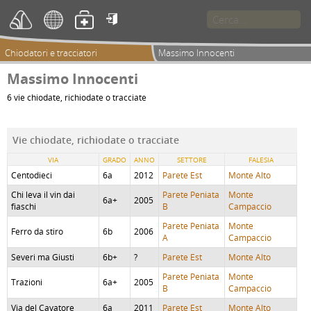

Chiodatori e tracciatori
Massimo Innocenti
Massimo Innocenti
6 vie chiodate, richiodate o tracciate
Vie chiodate, richiodate o tracciate
VIA
GRADO
ANNO
SETTORE
FALESIA
Centodieci
6a
2012
Parete Est
Monte Alto
Chi leva il vin dai
Parete Peniata
Monte
6a+
2005
fiaschi
B
Campaccio
Parete Peniata
Monte
Ferro da stiro
6b
2006
A
Campaccio
Severi ma Giusti
6b+
?
Parete Est
Monte Alto
Parete Peniata
Monte
Trazioni
6a+
2005
B
Campaccio
Via del Cavatore
6a
2011
Parete Est
Monte Alto