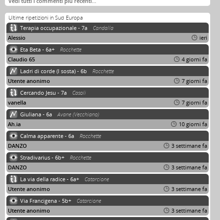
Vedi tutti i commenti più recenti…
Ultime ripetizioni in Sud Europa
Terapia occupazionale - 7a
Candalla
Alessio
ieri
Eta Beta - 6a+
Rocchette
Claudio 65
4 giorni fa
Ladri di corde (I sosta) - 6b
Rocchette
Utente anonimo
7 giorni fa
Cercando Jesu - 7a
Casoli
vanella
7 giorni fa
Giuliana - 6a
Avane (Vecchiano)
Ah.ia
10 giorni fa
Calma apparente - 6a
Rocchette
DANZO
3 settimane fa
Stradivarius - 6b+
Rocchette
DANZO
3 settimane fa
La via della radice - 6a+
Catarcione
Utente anonimo
3 settimane fa
Via Francigena - 5b+
Catarcione
Utente anonimo
3 settimane fa