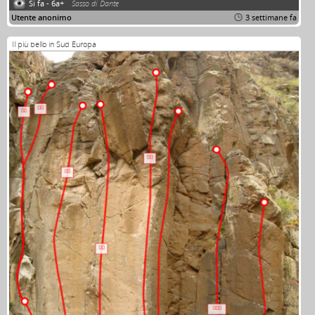
Si fa - 6a+
Sasso di Dante
Utente anonimo
3 settimane fa
Il più bello in Sud Europa