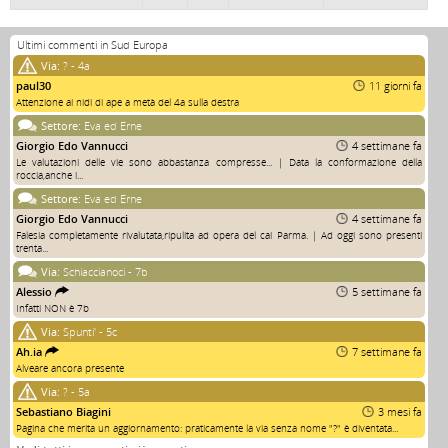
Ultimi commenti in Sud Europa
Via:
? - 4a
paul30
11 giorni fa
Attenzione ai nidi di ape a metà del 4a sulla destra
Settore:
Eva ed Erne
Giorgio Edo Vannucci
4 settimane fa
Le valutazioni delle vie sono abbastanza compresse... | Data la conformazione della
roccia,anche i...
Settore:
Eva ed Erne
Giorgio Edo Vannucci
4 settimane fa
Falesia completamente rivalutata,ripulita ad opera del cai Parma. | Ad oggi sono presenti
trenta...
Via:
Schiaccianoci - 7b
Alessio
5 settimane fa
Infatti NON è 7b
Via:
Spunti' - 5c
Ah.ia
7 settimane fa
Alveare ancora presente
Via:
? - 5a
Sebastiano Biagini
3 mesi fa
Pagina che merita un aggiornamento: praticamente la via senza nome "?" è diventata...