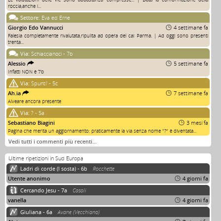
roccia,anche i...
Settore:
Eva ed Erne
Giorgio Edo Vannucci
4 settimane fa
Falesia completamente rivalutata,ripulita ad opera del cai Parma. | Ad oggi sono presenti
trenta...
Via:
Schiaccianoci - 7b
Alessio
5 settimane fa
Infatti NON è 7b
Via:
Spunti' - 5c
Ah.ia
7 settimane fa
Alveare ancora presente
Via:
? - 5a
Sebastiano Biagini
3 mesi fa
Pagina che merita un aggiornamento: praticamente la via senza nome "?" è diventata...
Vedi tutti i commenti più recenti…
Ultime ripetizioni in Sud Europa
Ladri di corde (I sosta) - 6b
Rocchette
Utente anonimo
4 giorni fa
Cercando Jesu - 7a
Casoli
vanella
4 giorni fa
Giuliana - 6a
Avane (Vecchiano)