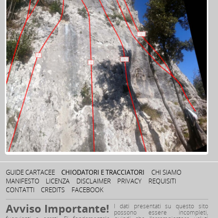
GUIDE CARTACEE
CHIODATORI E TRACCIATORI
CHI SIAMO
MANIFESTO
LICENZA
DISCLAIMER
PRIVACY
REQUISITI
CONTATTI
CREDITS
FACEBOOK
Avviso Importante!
I dati presentati su questo sito
possono essere incompleti,