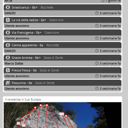
Ah.ia
7 giorni fa
Stradivarius - 6b+
Rocchette
DANZO
3 settimane fa
La via della radice - 6a+
Catarcione
Utente anonimo
3 settimane fa
Via Francigena - 5b+
Catarcione
Utente anonimo
3 settimane fa
Calma apparente - 6a
Rocchette
DANZO
3 settimane fa
Grazie Andrea - 6b+
Sasso di Dante
Marco Dallai
3 settimane fa
Fresca fresca - 6a
Sasso di Dante
Utente anonimo
3 settimane fa
Fessurina - 6a
Sasso di Dante
Utente anonimo
3 settimane fa
In evidenza in Sud Europa