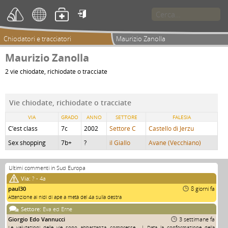

Chiodatori e tracciatori
Maurizio Zanolla
Maurizio Zanolla
2 vie chiodate, richiodate o tracciate
Vie chiodate, richiodate o tracciate
VIA
GRADO
ANNO
SETTORE
FALESIA
C’est class
7c
2002
Settore C
Castello di Jerzu
Sex shopping
7b+
?
il Giallo
Avane (Vecchiano)
Ultimi commenti in Sud Europa
Via:
? - 4a
paul30
8 giorni fa
Attenzione ai nidi di ape a metà del 4a sulla destra
Settore:
Eva ed Erne
Giorgio Edo Vannucci
3 settimane fa
Le valutazioni delle vie sono abbastanza compresse... | Data la conformazione della