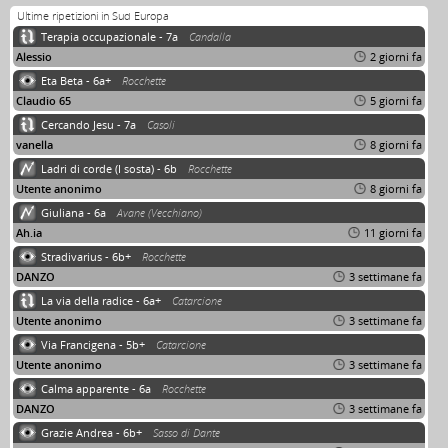
Ultime ripetizioni in Sud Europa
Terapia occupazionale - 7a
Candalla
Alessio
2 giorni fa
Eta Beta - 6a+
Rocchette
Claudio 65
5 giorni fa
Cercando Jesu - 7a
Casoli
vanella
8 giorni fa
Ladri di corde (I sosta) - 6b
Rocchette
Utente anonimo
8 giorni fa
Giuliana - 6a
Avane (Vecchiano)
Ah.ia
11 giorni fa
Stradivarius - 6b+
Rocchette
DANZO
3 settimane fa
La via della radice - 6a+
Catarcione
Utente anonimo
3 settimane fa
Via Francigena - 5b+
Catarcione
Utente anonimo
3 settimane fa
Calma apparente - 6a
Rocchette
DANZO
3 settimane fa
Grazie Andrea - 6b+
Sasso di Dante