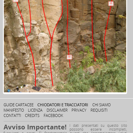
GUIDE CARTACEE
CHIODATORI E TRACCIATORI
CHI SIAMO
MANIFESTO
LICENZA
DISCLAIMER
PRIVACY
REQUISITI
CONTATTI
CREDITS
FACEBOOK
Avviso Importante!
I dati presentati su questo sito
possono essere incompleti,