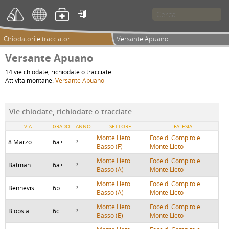

Chiodatori e tracciatori
Versante Apuano
Versante Apuano
14 vie chiodate, richiodate o tracciate
Attività montane:
Versante Apuano
Vie chiodate, richiodate o tracciate
VIA
GRADO
ANNO
SETTORE
FALESIA
Monte Lieto
Foce di Compito e
8 Marzo
6a+
?
Basso (F)
Monte Lieto
Monte Lieto
Foce di Compito e
Batman
6a+
?
Basso (A)
Monte Lieto
Monte Lieto
Foce di Compito e
Bennevis
6b
?
Basso (A)
Monte Lieto
Monte Lieto
Foce di Compito e
Biopsia
6c
?
Basso (E)
Monte Lieto