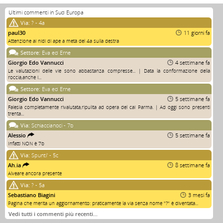
Ultimi commenti in Sud Europa
Via:
? - 4a
paul30
11 giorni fa
Attenzione ai nidi di ape a metà del 4a sulla destra
Settore:
Eva ed Erne
Giorgio Edo Vannucci
4 settimane fa
Le valutazioni delle vie sono abbastanza compresse... | Data la conformazione della
roccia,anche i...
Settore:
Eva ed Erne
Giorgio Edo Vannucci
5 settimane fa
Falesia completamente rivalutata,ripulita ad opera del cai Parma. | Ad oggi sono presenti
trenta...
Via:
Schiaccianoci - 7b
Alessio
5 settimane fa
Infatti NON è 7b
Via:
Spunti' - 5c
Ah.ia
8 settimane fa
Alveare ancora presente
Via:
? - 5a
Sebastiano Biagini
3 mesi fa
Pagina che merita un aggiornamento: praticamente la via senza nome "?" è diventata...
Vedi tutti i commenti più recenti…