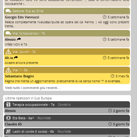
roccia,anche i...
Settore:
Eva ed Erne
Giorgio Edo Vannucci
5 settimane fa
Falesia completamente rivalutata,ripulita ad opera del cai Parma. | Ad oggi sono presenti
trenta...
Via:
Schiaccianoci - 7b
Alessio
5 settimane fa
Infatti NON è 7b
Via:
Spunti' - 5c
Ah.ia
8 settimane fa
Alveare ancora presente
Via:
? - 5a
Sebastiano Biagini
3 mesi fa
Pagina che merita un aggiornamento: praticamente la via senza nome "?" è diventata...
Vedi tutti i commenti più recenti…
Ultime ripetizioni in Sud Europa
Terapia occupazionale - 7a
Candalla
Alessio
2 giorni fa
Eta Beta - 6a+
Rocchette
Claudio 65
5 giorni fa
Ladri di corde (I sosta) - 6b
Rocchette