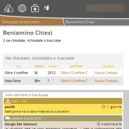

Chiodatori e tracciatori
Beniamino Chiesi
Beniamino Chiesi
2 vie chiodate, richiodate o tracciate
Vie chiodate, richiodate o tracciate
VIA
GRADO
ANNO
SETTORE
FALESIA
Oltre il confine
8c
2012
Oltre il Confine C
Sasso Corbaio
Vota Fatur
8b+
?
Oltre il Confine C
Sasso Corbaio
Ultimi commenti in Sud Europa
Via:
? - 4a
paul30
11 giorni fa
Attenzione ai nidi di ape a metà del 4a sulla destra
Settore:
Eva ed Erne
Giorgio Edo Vannucci
4 settimane fa
Le valutazioni delle vie sono abbastanza compresse... | Data la conformazione della