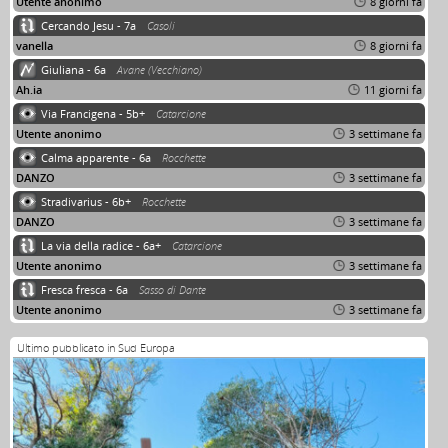
Utente anonimo
8 giorni fa
Cercando Jesu - 7a
Casoli
vanella
8 giorni fa
Giuliana - 6a
Avane (Vecchiano)
Ah.ia
11 giorni fa
Via Francigena - 5b+
Catarcione
Utente anonimo
3 settimane fa
Calma apparente - 6a
Rocchette
DANZO
3 settimane fa
Stradivarius - 6b+
Rocchette
DANZO
3 settimane fa
La via della radice - 6a+
Catarcione
Utente anonimo
3 settimane fa
Fresca fresca - 6a
Sasso di Dante
Utente anonimo
3 settimane fa
Ultimo pubblicato in Sud Europa