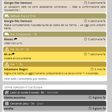
Giorgio Edo Vannucci
3 settimane fa
Le valutazioni delle vie sono abbastanza compresse... | Data la conformazione della
roccia,anche i...
Settore:
Eva ed Erne
Giorgio Edo Vannucci
4 settimane fa
Falesia completamente rivalutata,ripulita ad opera del cai Parma. | Ad oggi sono presenti
trenta...
Via:
Schiaccianoci - 7b
Alessio
5 settimane fa
Infatti NON è 7b
Via:
Spunti' - 5c
Ah.ia
7 settimane fa
Alveare ancora presente
Via:
? - 5a
Sebastiano Biagini
3 mesi fa
Pagina che merita un aggiornamento: praticamente la via senza nome "?" è diventata...
Vedi tutti i commenti più recenti…
Ultime ripetizioni in Sud Europa
Ladri di corde (I sosta) - 6b
Rocchette
Utente anonimo
4 giorni fa
Cercando Jesu - 7a
Casoli
vanella
4 giorni fa