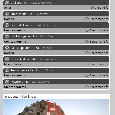
Giuliana - 6a
Avane (Vecchiano)
Ah.ia
7 giorni fa
Stradivarius - 6b+
Rocchette
DANZO
3 settimane fa
La via della radice - 6a+
Catarcione
Utente anonimo
3 settimane fa
Via Francigena - 5b+
Catarcione
Utente anonimo
3 settimane fa
Calma apparente - 6a
Rocchette
DANZO
3 settimane fa
Grazie Andrea - 6b+
Sasso di Dante
Marco Dallai
3 settimane fa
Fresca fresca - 6a
Sasso di Dante
Utente anonimo
3 settimane fa
Fessurina - 6a
Sasso di Dante
Utente anonimo
3 settimane fa
In evidenza in Sud Europa