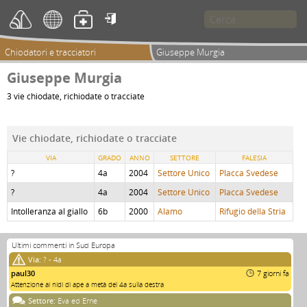

Chiodatori e tracciatori
Giuseppe Murgia
Giuseppe Murgia
3 vie chiodate, richiodate o tracciate
Vie chiodate, richiodate o tracciate
VIA
GRADO
ANNO
SETTORE
FALESIA
?
4a
2004
Settore Unico
Placca Svedese
?
4a
2004
Settore Unico
Placca Svedese
Intolleranza al giallo
6b
2000
Alamo
Rifugio della Stria
Ultimi commenti in Sud Europa
Via:
? - 4a
paul30
7 giorni fa
Attenzione ai nidi di ape a metà del 4a sulla destra
Settore:
Eva ed Erne