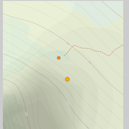
6a+
25–30m

1
Orchid L1
6b
30–35m

0
Ibiscus L1
6b+
30–35m

FINE ELENCO