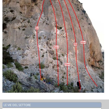
5c
6b+
6b
6a+
6a+
LE VIE DEL SETTORE