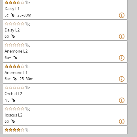
2
Daisy L1
5c
25–30m

0
Daisy L2
6b

0
Anemone L2
6b+

1
Anemone L1
6a+
25–30m

0
Orchid L2
NL

0
Ibiscus L2
6b

1
Iris