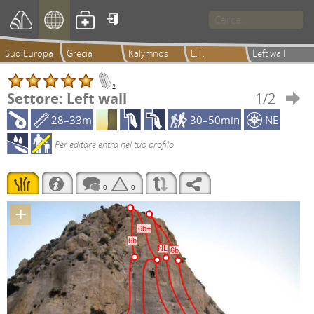

Sud Europa
Grecia
Kalymnos
E.T.
Left wall
2
Settore: Left wall
1/2

28–33m
30–50min
NE
Per editare entra nel tuo profilo
0
0
+
6b+
6b
NL
6b