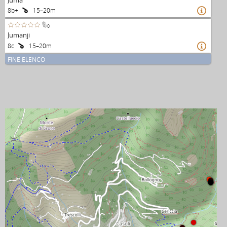
8b+
15–20m

0
Jumanji
8c
15–20m

FINE ELENCO