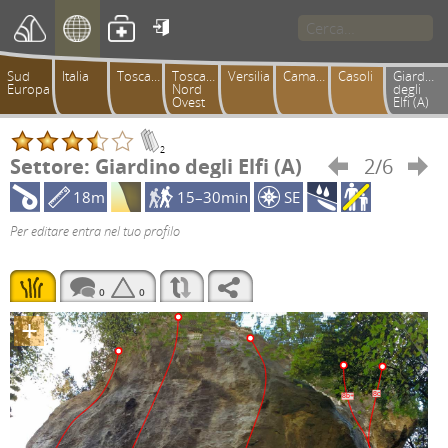

Sud
Italia
Toscana
Toscana
Versilia
Camaiorese
Casoli
Giardino
Europa
Nord
degli
Ovest
Elfi (A)
2
Settore: Giardino degli Elfi (A)
2/6


18m
15–30min
SE
Per editare entra nel tuo profilo
0
0
+
8c
8b+