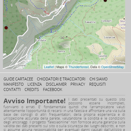
Leaflet
| Maps ©
Thunderforest
, Data ©
OpenStreetMap
GUIDE CARTACEE
CHIODATORI E TRACCIATORI
CHI SIAMO
MANIFESTO
LICENZA
DISCLAIMER
PRIVACY
REQUISITI
CONTATTI
CREDITS
FACEBOOK
Avviso Importante!
I dati presentati su questo sito
possono essere incompleti,
fuorvianti o errati. E’ fondamentale quindi che l’arrampicatore valuti
attentamente l’opportunità di recarsi in una falesia e affrontare una via sulla
base dei consigli di altri frequentatori, della propria esperienza e di
un'ispezione accurata della parete, valutandone la solidità e le condizioni
degli ancoraggi. Il progetto "falesiaonline" non fornisce alcuna garanzia sulla
validità dei dati presenti sul sito o sulla sicurezza dei luoghi descritti, e non
si assume alcuna responsabilità per eventuali danni causati dall'utilizzo e