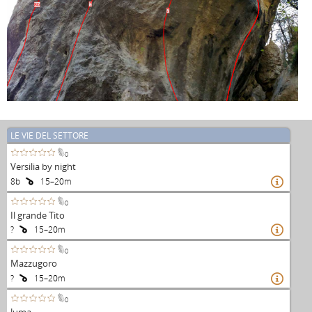
?
8b
?
LE VIE DEL SETTORE
0
Versilia by night
8b
15–20m

0
Il grande Tito
?
15–20m

0
Mazzugoro
?
15–20m

0
Juma