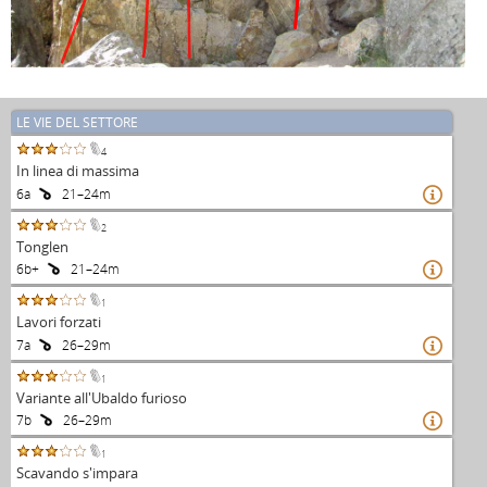
LE VIE DEL SETTORE
4
In linea di massima
6a
21–24m

2
Tonglen
6b+
21–24m

1
Lavori forzati
7a
26–29m

1
Variante all'Ubaldo furioso
7b
26–29m

1
Scavando s'impara