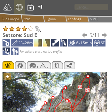

Sud Europa
Italia
Liguria
La Sfinge
Sud E
2
Settore: Sud E
5/11


23–28m
6–15min
SE
Per editare entra nel tuo profilo
1
0
+
8a
7c
7b