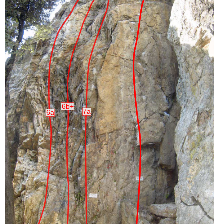
6b+
7a
6a