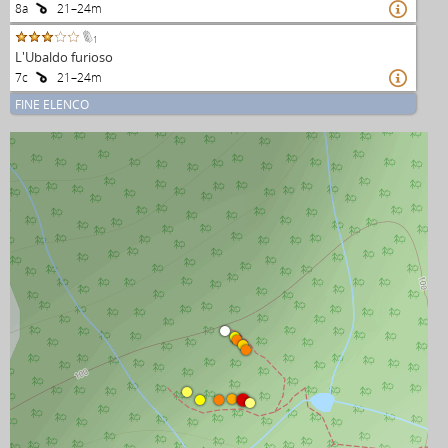
8a
21–24m

1
L'Ubaldo furioso
7c
21–24m

FINE ELENCO