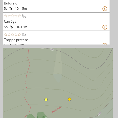
Bufuraiu
5c
10–15m

0
Carròga
5b
10–15m

0
Troppe pretese
5c
15–20m

0
Facili emozioni
6a
15–20m

0
Big-red
6b
15–20m

0
Occhio alla testa
6b+
15–20m

0
Effetti speciali