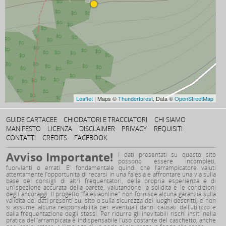
6b+
15–20m

0
Sitzimurreddu
?
15–20m

0
Cucumeu
?
15–20m

0
Tàccula
Leaflet
| Maps ©
Thunderforest
, Data ©
OpenStreetMap
5c
15–20m

GUIDE CARTACEE
CHIODATORI E TRACCIATORI
CHI SIAMO
0
MANIFESTO
LICENZA
DISCLAIMER
PRIVACY
REQUISITI
Abbila
CONTATTI
CREDITS
FACEBOOK
6b
5–10m

Avviso Importante!
I dati presentati su questo sito
0
possono essere incompleti,
Astorittu
fuorvianti o errati. E’ fondamentale quindi che l’arrampicatore valuti
attentamente l’opportunità di recarsi in una falesia e affrontare una via sulla
7a
5–10m

base dei consigli di altri frequentatori, della propria esperienza e di
un'ispezione accurata della parete, valutandone la solidità e le condizioni
0
degli ancoraggi. Il progetto "falesiaonline" non fornisce alcuna garanzia sulla
validità dei dati presenti sul sito o sulla sicurezza dei luoghi descritti, e non
Cucuerai
si assume alcuna responsabilità per eventuali danni causati dall'utilizzo e
6b
5–10m

dalla frequentazione degli stessi. Per ridurre gli inevitabili rischi insiti nella
pratica dell’arrampicata è indispensabile l’uso costante del caschetto, anche