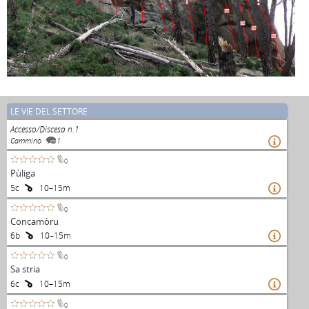
?
6b
7a
6b
6a
LE VIE DEL SETTORE
Accesso/Discesa n.1
Cammino
1

0
Pùliga
5c
10–15m

0
Concamòru
6b
10–15m

0
Sa stria
6c
10–15m

0