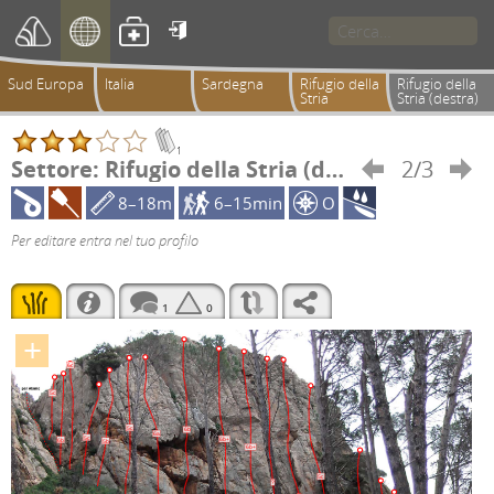

Sud Europa
Italia
Sardegna
Rifugio della
Rifugio della
Stria
Stria (destra)
1
Settore: Rifugio della Stria (destra)
2/3


8–18m
6–15min
O
Per editare entra nel tuo profilo
1
0
+
6c
5c
5c
6b
6a
5c
6b+
6b
5b
6b+
5c
?