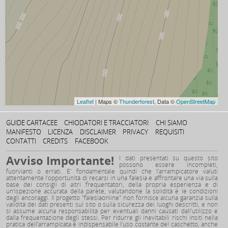
Leaflet
| Maps ©
Thunderforest
, Data ©
OpenStreetMap
GUIDE CARTACEE
CHIODATORI E TRACCIATORI
CHI SIAMO
MANIFESTO
LICENZA
DISCLAIMER
PRIVACY
REQUISITI
CONTATTI
CREDITS
FACEBOOK
Avviso Importante!
I dati presentati su questo sito
possono essere incompleti,
fuorvianti o errati. E’ fondamentale quindi che l’arrampicatore valuti
attentamente l’opportunità di recarsi in una falesia e affrontare una via sulla
base dei consigli di altri frequentatori, della propria esperienza e di
un'ispezione accurata della parete, valutandone la solidità e le condizioni
degli ancoraggi. Il progetto "falesiaonline" non fornisce alcuna garanzia sulla
validità dei dati presenti sul sito o sulla sicurezza dei luoghi descritti, e non
si assume alcuna responsabilità per eventuali danni causati dall'utilizzo e
dalla frequentazione degli stessi. Per ridurre gli inevitabili rischi insiti nella
pratica dell’arrampicata è indispensabile l’uso costante del caschetto, anche