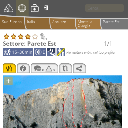

Sud Europa
Italia
Abruzzo
Monte la
Parete Est
Queglia
1
Settore: Parete Est
1/1
15–30min
E
Per editare entra nel tuo profilo
0
0
+
5c
5c
6a
4c
5a
5a
5b
6a
5c
4a