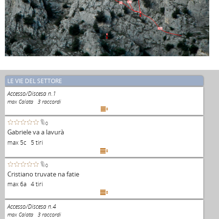
3c+
3a
3b+
LE VIE DEL SETTORE
Accesso/Discesa n.1
max Calata 3 raccordi

0
Gabriele va a lavurà
max 5c 5 tiri

0
Cristiano truvate na fatie
max 6a 4 tiri

Accesso/Discesa n.4
max Calata 3 raccordi