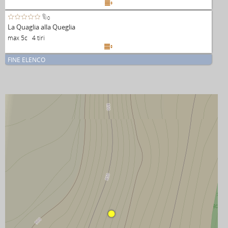

0
La Quaglia alla Queglia
max 5c 4 tiri

FINE ELENCO