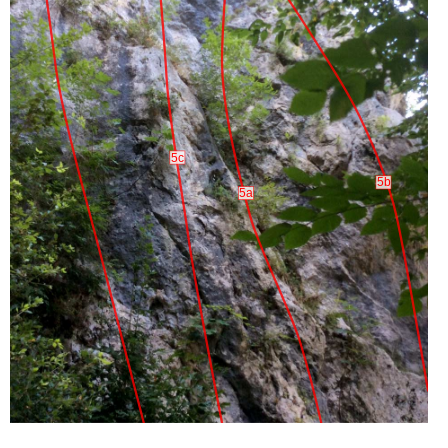
5c
5b
5a