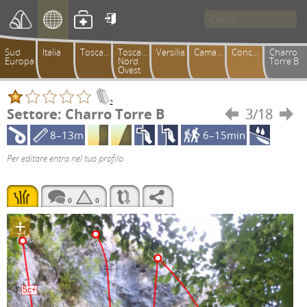

Sud
Italia
Toscana
Toscana
Versilia
Camaiorese
Conchiusori
Charro
Europa
Nord
Torre B
Ovest
2
Settore: Charro Torre B
3/18


8–13m
6–15min
Per editare entra nel tuo profilo
0
0
+
5c+