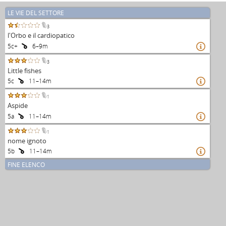
LE VIE DEL SETTORE
3
l'Orbo e il cardiopatico
5c+
6–9m

3
Little fishes
5c
11–14m

1
Aspide
5a
11–14m

1
nome ignoto
5b
11–14m

FINE ELENCO