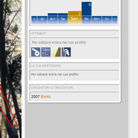
6
2
5a+
<
4c
4c+
5a
5b
5b+
5c
>
ATTRIBUTI
Per editare entra nel tuo profilo
14m
11–
LA TUA RIPETIZIONE
Per editare entra nel tuo profilo
CHIODATORI O TRACCIATORI
2007
Bimbi