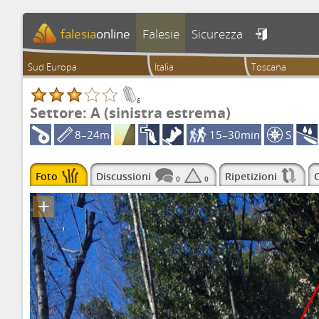
falesia
online
Falesie
Sicurezza

Sud Europa
Italia
Toscana
6
Settore: A (sinistra estrema)
8–24m
15–30min
S
Foto
Discussioni
Ripetizioni
C
0
0
+