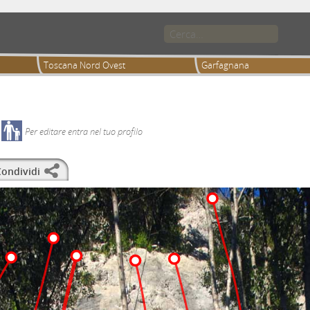
Toscana Nord Ovest
Garfagnana
Per editare entra nel tuo profilo
ondividi