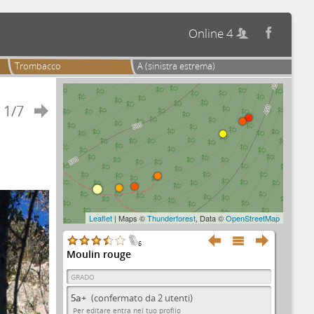
Online 4


Trombacco
A (sinistra estrema)
1/7

Leaflet
| Maps ©
Thunderforest
, Data ©
OpenStreetMap



6
Moulin rouge
GRADO
5a+
(confermato da 2 utenti)
Per editare entra nel tuo profilo