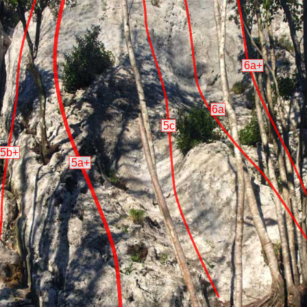
6a+
6a
5c
5b+
5a+