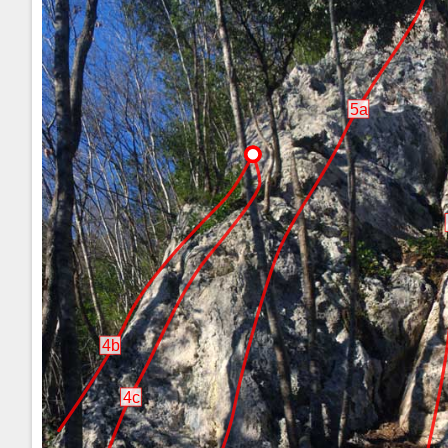
5a
4b
4c