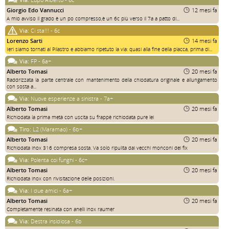
Giorgio Edo Vannucci
12 mesi fa
A mio avviso il grado è un po compresso,è un 6c più verso il 7a a patto di...
Via:
Ci sta!!! - 6c
Lorenzo Sarti
14 mesi fa
Ieri siamo tornati al Pilastro e abbiamo ripetuto la via: quasi alla fine della placca, prima di...
Via:
FP - 6a+
Alberto Tomasi
20 mesi fa
Raddrizzata la parte centrale con mantenimento della chiodatura originale e allungamento
con sosta a...
Via:
Nuove esperienze a sinistra - 7a+
Alberto Tomasi
20 mesi fa
Richiodata la prima metà con uscita su frappè richiodata pure lei
Tiro:
L2 (Maramao) - 6b+
Alberto Tomasi
20 mesi fa
Richiodata inox 316 compresa sosta. Va solo ripulita dai vecchi monconi dei fix
Via:
Polenta coi funghi - 6c+
Alberto Tomasi
20 mesi fa
Richiodata inox con rivisitazione delle posizioni.
Via:
I due amici - 6a+
Alberto Tomasi
20 mesi fa
Completamente resinata con anelli inox raumer
Via:
Destra insidiosa - 6b