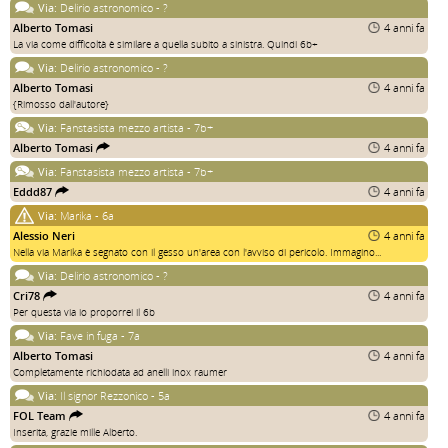
Via:
Delirio astronomico - ?
Alberto Tomasi
4 anni fa
La via come difficoltà è similare a quella subito a sinistra. Quindi 6b+
Via:
Delirio astronomico - ?
Alberto Tomasi
4 anni fa
{Rimosso dall'autore}
Via:
Fanstasista mezzo artista - 7b+
Alberto Tomasi
4 anni fa
Via:
Fanstasista mezzo artista - 7b+
Eddd87
4 anni fa
Via:
Marika - 6a
Alessio Neri
4 anni fa
Nella via Marika è segnato con il gesso un'area con l'avviso di pericolo. Immagino...
Via:
Delirio astronomico - ?
Cri78
4 anni fa
Per questa via io proporrei il 6b
Via:
Fave in fuga - 7a
Alberto Tomasi
4 anni fa
Completamente richiodata ad anelli inox raumer
Via:
Il signor Rezzonico - 5a
FOL Team
4 anni fa
Inserita, grazie mille Alberto.