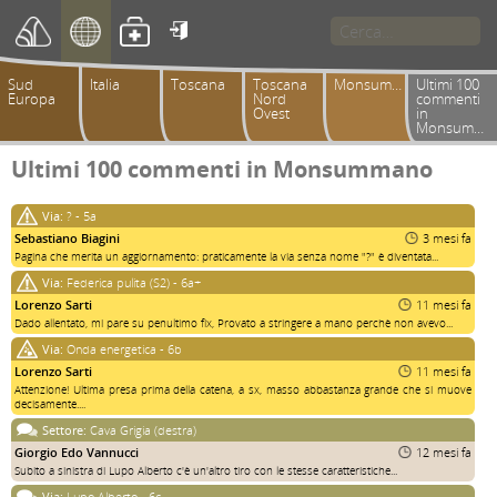

Sud
Italia
Toscana
Toscana
Monsummano
Ultimi 100
Europa
Nord
commenti
Ovest
in
Monsummano
Ultimi 100 commenti in Monsummano
Via:
? - 5a
Sebastiano Biagini
3 mesi fa
Pagina che merita un aggiornamento: praticamente la via senza nome "?" è diventata...
Via:
Federica pulita (S2) - 6a+
Lorenzo Sarti
11 mesi fa
Dado allentato, mi pare su penultimo fix, Provato a stringere a mano perchè non avevo...
Via:
Onda energetica - 6b
Lorenzo Sarti
11 mesi fa
Attenzione! Ultima presa prima della catena, a sx, masso abbastanza grande che si muove
decisamente....
Settore:
Cava Grigia (destra)
Giorgio Edo Vannucci
12 mesi fa
Subito a sinistra di Lupo Alberto c'è un'altro tiro con le stesse caratteristiche...
Via:
Lupo Alberto - 6c