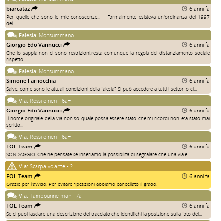
biarcataz
6 anni fa
Per quelle che sono le mie conoscenze... | Formalmente esisteva un'ordinanza del 1997
del...
Falesia:
Monsummano
Giorgio Edo Vannucci
6 anni fa
Che io sappia non ci sono restrizioni,resta comunque la regola del distanziamento sociale
rispetto...
Falesia:
Monsummano
Simone Farnocchia
6 anni fa
Salve, come sono le attuali condizioni della falesia? Si può accedere a tutti i settori o ci...
Via:
Rossi e neri - 6a+
Giorgio Edo Vannucci
6 anni fa
Il nome originale della via non so quale possa essere stato che mi ricordi non era stato mai
scritto...
Via:
Rossi e neri - 6a+
FOL Team
6 anni fa
SONDAGGIO: Che ne pensate se inseriamo la possibilità di segnalare che una via è...
Via:
Scarpa volante - ?
FOL Team
6 anni fa
Grazie per l'avviso. Per evitare ripetizioni abbiamo cancellato il grado.
Via:
Tambourine man - 7a
FOL Team
6 anni fa
Se ci puoi lasciare una descrizione del tracciato che identifichi la posizione sulla foto del...