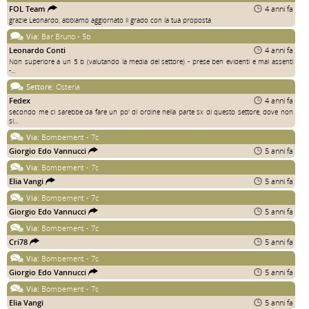
FOL Team
4 anni fa
grazie Leonardo, abbiamo aggiornato il grado con la tua proposta
Via:
Bar Bruno - 5b
Leonardo Conti
4 anni fa
Non superiore a un 5 b (valutando la media del settore) - prese ben evidenti e mai assenti
-...
Settore:
Osteria
Fedex
4 anni fa
secondo me ci sarebbe da fare un po' di ordine nella parte sx di questo settore, dove non
si...
Via:
Bombement - 7c
Giorgio Edo Vannucci
5 anni fa
Via:
Bombement - 7c
Elia Vangi
5 anni fa
Via:
Bombement - 7c
Giorgio Edo Vannucci
5 anni fa
Via:
Bombement - 7c
Cri78
5 anni fa
Via:
Bombement - 7c
Giorgio Edo Vannucci
5 anni fa
Via:
Bombement - 7c
Elia Vangi
5 anni fa