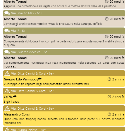
Alberto Tomasi
20 mesi fa
Aggiunta una protezione e allungata con sosta due metri a sinistra della via il paretone
Via:
Max to Max - 6b+
Alberto Tomasi
20 mesi fa
Eliminati gli anelli resinati mobili e rivista la chiodatura nella parte più difficile
Via:
? - 6a
Alberto Tomasi
20 mesi fa
Completamente richiodata inox con prima parte raddrizzata e sosta nuova 3 metri a sinistra
di quella...
Via:
Guarda dove vai - 5c+
Alberto Tomasi
20 mesi fa
Via completamente richiodata inox resa indipendente nella seconda da parte con sosta
nuova e...
Via:
Ditta Cambi & Corsi - 6a+
Giorgio Edo Vannucci
2 anni fa
Purtroppo è già capitato negli anni passati,tiri difficili diventati facili...
Via:
Ditta Cambi & Corsi - 6a+
Cri78
2 anni fa
È già il caos
Via:
Ditta Cambi & Corsi - 6a+
Alessandro Corsi
2 anni fa
Ignoti (ma non troppo) hanno scavato con il trapano delle prese sul nostro monotiro
(chiodato nel...
Via:
Zuppa inglese - 7a+