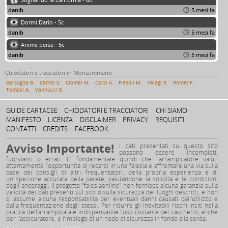
danib
5 mesi fa
Dormi Dario - 5c
danib
5 mesi fa
Anime perse - 5c
danib
5 mesi fa
Chiodatori e tracciatori in Monsummano
Barsuglia B.
Cambi S.
Ciomei M.
Corsi A.
Fiesoli M.
Palagi R.
Romei F.
Tomasi A.
Vannucci G.
GUIDE CARTACEE
CHIODATORI E TRACCIATORI
CHI SIAMO
MANIFESTO
LICENZA
DISCLAIMER
PRIVACY
REQUISITI
CONTATTI
CREDITS
FACEBOOK
Avviso Importante!
I dati presentati su questo sito
possono essere incompleti,
fuorvianti o errati. E’ fondamentale quindi che l’arrampicatore valuti
attentamente l’opportunità di recarsi in una falesia e affrontare una via sulla
base dei consigli di altri frequentatori, della propria esperienza e di
un'ispezione accurata della parete, valutandone la solidità e le condizioni
degli ancoraggi. Il progetto "falesiaonline" non fornisce alcuna garanzia sulla
validità dei dati presenti sul sito o sulla sicurezza dei luoghi descritti, e non
si assume alcuna responsabilità per eventuali danni causati dall'utilizzo e
dalla frequentazione degli stessi. Per ridurre gli inevitabili rischi insiti nella
pratica dell’arrampicata è indispensabile l’uso costante del caschetto, anche
per l’assicuratore, e l’impiego di un nodo di sicurezza in fondo alla corda.