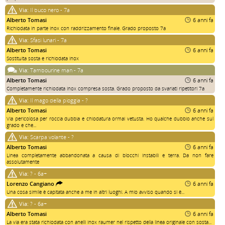
Via:
Il buco nero - 7a
Alberto Tomasi
6 anni fa
Richiodata in parte inox con raddrizzamento finale. Grado proposto 7a
Via:
Sfasi lunari - 7a
Alberto Tomasi
6 anni fa
Sostituita sosta e richiodata inox
Via:
Tambourine man - 7a
Alberto Tomasi
6 anni fa
Completamente richiodata inox compresa sosta. Grado proposto da svariati ripetitori 7a
Via:
Il mago della pioggia - ?
Alberto Tomasi
6 anni fa
Via pericolosa per roccia dubbia e chiodatura ormai vetusta. Ho qualche dubbio anche sul
grado e che...
Via:
Scarpa volante - ?
Alberto Tomasi
6 anni fa
Linea completamente abbandonata a causa di blocchi instabili e terra. Da non fare
assolutamente
Via:
? - 6a+
Lorenzo Cangiano
6 anni fa
Una cosa simile è capitata anche a me in altri luoghi. A mio avviso quando si è...
Via:
? - 6a+
Alberto Tomasi
6 anni fa
La via era stata richiodata con anelli inox raumer nel rispetto della linea originale con sosta...