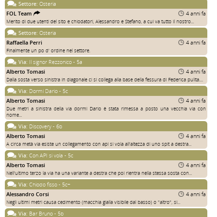
Settore:
Osteria
FOL Team
4 anni fa
Merito di due utenti del sito e chiodatori, Alessandro e Stefano, a cui va tutto il nostro...
Settore:
Osteria
Raffaella Perri
4 anni fa
Finalmente un po d' ordine nel settore.
Via:
Il signor Rezzonico - 5a
Alberto Tomasi
4 anni fa
Dalla sosta verso sinistra in diagonale ci si collega alla base della fessura di Federica pulita....
Via:
Dormi Dario - 5c
Alberto Tomasi
4 anni fa
Due metri a sinistra della via dormi Dario è stata rimessa a posto una vecchia via con
nome...
Via:
Discovery - 6b
Alberto Tomasi
4 anni fa
A circa metà via esiste un collegamento con api si vola all'altezza di uno spit a destra...
Via:
Con API si vola - 5c
Alberto Tomasi
4 anni fa
Nell'ultimo terzo la via ha una variante a destra che poi rientra nella stessa sosta con...
Via:
Chiodo fisso - 5c+
Alessandro Corsi
4 anni fa
Negli ultimi metri causa cedimento (macchia gialla visibile dal basso) o "altro", si...
Via:
Bar Bruno - 5b