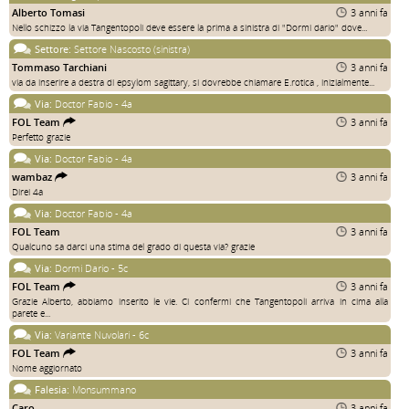
Alberto Tomasi
3 anni fa
Nello schizzo la via Tangentopoli deve essere la prima a sinistra di "Dormi dario" dove...
Settore:
Settore Nascosto (sinistra)
Tommaso Tarchiani
3 anni fa
via da inserire a destra di epsylom sagittary, si dovrebbe chiamare E.rotica , inizialmente...
Via:
Doctor Fabio - 4a
FOL Team
3 anni fa
Perfetto grazie
Via:
Doctor Fabio - 4a
wambaz
3 anni fa
Direi 4a
Via:
Doctor Fabio - 4a
FOL Team
3 anni fa
Qualcuno sa darci una stima del grado di questa via? grazie
Via:
Dormi Dario - 5c
FOL Team
3 anni fa
Grazie Alberto, abbiamo inserito le vie. Ci confermi che Tangentopoli arriva in cima alla
parete e...
Via:
Variante Nuvolari - 6c
FOL Team
3 anni fa
Nome aggiornato
Falesia:
Monsummano
Caro
3 anni fa