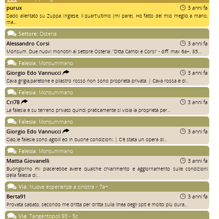
purux
3 anni fa
Dado allentato su Zuppa Inglese, il quart'ultimo (mi pare). Ho fatto del mio meglio a mano,
ma...
Settore:
Osteria
Alessandro Corsi
3 anni fa
Monsum. Due nuovi monotiri al settore Osteria: “Ditta Cambi e Corsi” - diff. max 6a+, 35...
Falesia:
Monsummano
Giorgio Edo Vannucci
3 anni fa
Cava grigia,paretone e pilastro rosso non sono proprietà privata. | Cava rossa è di...
Falesia:
Monsummano
Cri78
3 anni fa
La falesia è su terreno privato quindi praticamente si viola la proprietà per...
Falesia:
Monsummano
Giorgio Edo Vannucci
3 anni fa
Ciao,le falesie sono agibili ed in buone condizioni. | C'è stata un opera di...
Falesia:
Monsummano
Mattia Giovanelli
3 anni fa
Buongiorno mi piacerebbe avere qualche chiarimento e aggiornamento sulle condizioni
della falesia di...
Via:
Nuove esperienze a sinistra - 7a+
Berta91
3 anni fa
Provata sabato, secondo me dritta per dritta sulla linea degli spit è molto più dura...
Via:
Tangentopoli 93 - 5c