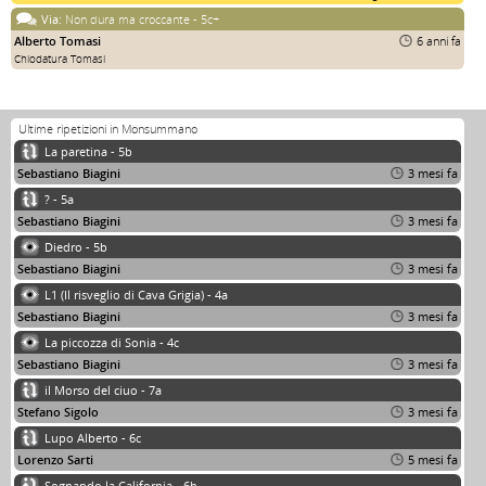
Via:
Non dura ma croccante - 5c+
Alberto Tomasi
6 anni fa
Chiodatura Tomasi
Ultime ripetizioni in Monsummano
La paretina - 5b
Sebastiano Biagini
3 mesi fa
? - 5a
Sebastiano Biagini
3 mesi fa
Diedro - 5b
Sebastiano Biagini
3 mesi fa
L1 (Il risveglio di Cava Grigia) - 4a
Sebastiano Biagini
3 mesi fa
La piccozza di Sonia - 4c
Sebastiano Biagini
3 mesi fa
il Morso del ciuo - 7a
Stefano Sigolo
3 mesi fa
Lupo Alberto - 6c
Lorenzo Sarti
5 mesi fa
Sognando la California - 6b