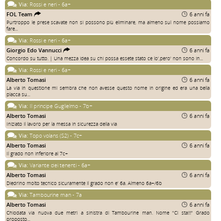
Via:
Rossi e neri - 6a+
FOL Team
6 anni fa
Purtroppo le prese scavate non si possono più eliminare, ma almeno sul nome possiamo
fare...
Via:
Rossi e neri - 6a+
Giorgio Edo Vannucci
6 anni fa
Concordo su tutto. | Una mezza idea su chi possa essete stato ce lo',pero' non sono in...
Via:
Rossi e neri - 6a+
Alberto Tomasi
6 anni fa
La via in questione mi sembra che non avesse questo nome in origine ed era una bella
placca su...
Via:
Il principe Guglielmo - 7b+
Alberto Tomasi
6 anni fa
Iniziato il lavoro per la messa in sicurezza della via
Via:
Topo volans (S2) - 7c+
Alberto Tomasi
6 anni fa
Il grado non inferiore al 7c+
Via:
Variante dei tenenti - 6a+
Alberto Tomasi
6 anni fa
Diedrino molto tecnico sicuramente il grado non e' 6a. Almeno 6a+/6b
Via:
Tambourine man - 7a
Alberto Tomasi
6 anni fa
Chiodata via nuova due metri a sinistra di Tambourine man. Nome "Ci sta!!!" Grado
proposto...