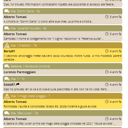
Ciao, ho trovato informazioni contrastanti rispetto alla possibilità di accesso alle falesie...
Via:
Dormi Dario - 5c
Alberto Tomasi
3 anni fa
A sinistra di "Dormi Dario" ci sono altre due linee. La prima a sinistra...
Via:
Variante Nuvolari - 6c
Alberto Tomasi
3 anni fa
Cambiato il nome al collegamento tra "Il signor rezzonico" e "Federica pulita"....
Via:
i Creditori - 7b
Berta91
4 anni fa
Il secondo ancoraggio mette davvero poca sicurezza, inoltre ruota.. a mio modesto parere
sarebbe...
Settore:
il Paretone (sinistra)
Lorenzo Parmeggiani
4 anni fa
Via:
? - 7c
Eddd87
4 anni fa
Ciao ho provato ieri la via e di scave sulla placchetta in alto non ne ho viste. Però...
Via:
Il mago della pioggia - ?
Alberto Tomasi
4 anni fa
Richiodata, ripulita e consolidata. Grado 6b. Sosta insieme a giuse avvista
Via:
Sfasi lunari - 7a
Alberto Tomasi
4 anni fa
A destra di sfasi lunari prima del mago della pioggia chiodata nel 2021 "Giuse avvista"....