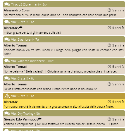
Tiro:
L3 (Su le mani) - 5c+
Alessandro Corsi
5 anni fa
Nel terzo tiro di "Su le mani" quello dato 5c+ non ricordavo che nelle prime due prese...
Via:
Ci sta!!! - 6c
biarcataz
5 anni fa
mitico! grazie per tutti gli interventi sulle vie!!!
Via:
Sfasi lunari - 7a
Alberto Tomasi
5 anni fa
Chiodata nuova via tra sfasi lunari e il mago della pioggia con sosta in comune con sfasi
lunari....
Via:
Variante dei tenenti - 6a+
Alberto Tomasi
5 anni fa
Nome della via " Stelle cadenti". | Chiodata variante di attacco a destra che si inserisce...
Via:
Ci sta!!! - 6c
Alberto Tomasi
5 anni fa
La via è stata consolidata con resina. Grado rivisto dopo la ripulitura 6c
Via:
Ci sta!!! - 6c
biarcataz
5 anni fa
Purtroppo, perché la via merita, una grossa presa in alto all'uscita della placca finale...
Via:
Dry Tooling - 8b
Giorgio Edo Vannucci
5 anni fa
Perfetto e complimenti. | Nel mio tentativo ero riuscito fino all'uscita in placca. | Il grado...
Via:
Dry Tooling - 8b