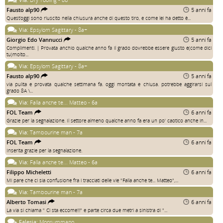
Fausto alp90
5 anni fa
Quest’oggi sono riuscito nella chiusura anche di questo tiro, e come lei ha detto è...
Via:
Epsylom Sagittary - 8a+
Giorgio Edo Vannucci
5 anni fa
Complimenti. | Provata anchio qualche anno fa il grado dovrebbe essere giusto e(come dici
tu)molto...
Via:
Epsylom Sagittary - 8a+
Fausto alp90
5 anni fa
via pulita e provata qualche settimana fa. oggi montata e chiusa. potrebbe aggirarsi sul
grado 8A \...
Via:
Falla anche te... Matteo - 6a
FOL Team
6 anni fa
Grazie per la segnalazione. Il settore almeno qualche anno fa era un po' caotico anche in...
Via:
Tambourine man - 7a
FOL Team
6 anni fa
Inserita grazie per la segnalazione.
Via:
Falla anche te... Matteo - 6a
Filippo Micheletti
6 anni fa
Mi pare che ci sia confusione fra i tracciati delle vie "Falla anche te... Matteo",...
Via:
Tambourine man - 7a
Alberto Tomasi
6 anni fa
La via si chiama " Ci sta eccome!!!" e parte circa due metri a sinistra di "...
Falesia:
Monsummano